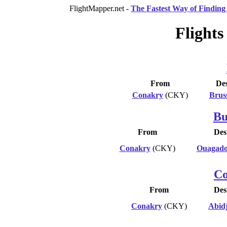
FlightMapper.net -
The Fastest Way of Finding 
Flights
From
Des
Conakry
(CKY)
Bruss
Bu
From
Des
Conakry
(CKY)
Ouagad
Co
From
Des
Conakry
(CKY)
Abid